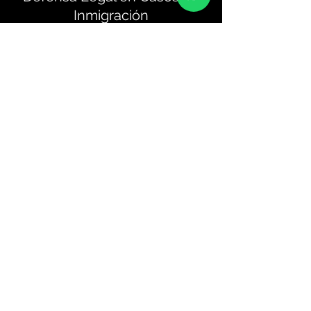
Inmigración
En caso de enfrentar desafíos legales en el
proceso de inmigración, una puedo
brindarte servicios de defensa legal. Esto
podría incluir representación en casos de
deportación, apelaciones de decisiones
migratorias desfavorables o cualquier
conflicto legal relacionado con el estatus de
inmigración de un individuo.
Reserva tu Asesoria
PÓNGASE EN CONTACTO