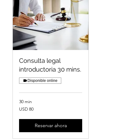
Consulta legal
introductoria 30 mins.
Disponible online
30 min
80
USD 80
dólares
estadounidenses
Reservar ahora