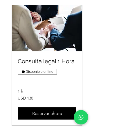
Consulta legal 1 Hora
Disponible online
1 h
130
USD 130
dólares
estadounidenses
Reservar ahora